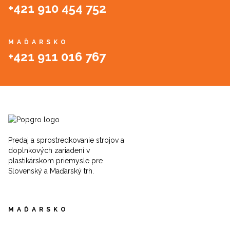
+421 910 454 752
MAĎARSKO
+421 911 016 767
Predaj a sprostredkovanie strojov a
doplnkových zariadení v
plastikárskom priemysle pre
Slovenský a Maďarský trh.
MAĎARSKO