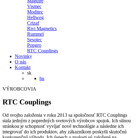
Maguire
Vismec
Moditec
Hellweg
Crizaf
Rivi Magnetics
Rummel
Sesotec
Popgro
RTC Couplings
Novinky
O nás
Kontakt
sk
hu
VÝROBCOVIA
RTC Couplings
Od svojho založenia v roku 2013 sa spoločnosť RTC Couplings
stala jedným z popredných svetových výrobcov spojok. Ich silnou
stránkou je schopnosť vyvíjať nové technológie a následne ich
integrovať do ich produktov, aby zákazníkom poskytli skutočnú
konkurenčnú výhodu. Ich úspech a znalosti sú založené na