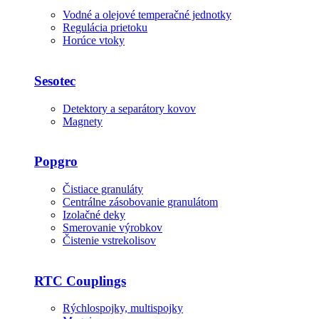
Vodné a olejové temperačné jednotky
Regulácia prietoku
Horúce vtoky
Sesotec
Detektory a separátory kovov
Magnety
Popgro
Čistiace granuláty
Centrálne zásobovanie granulátom
Izolačné deky
Smerovanie výrobkov
Čistenie vstrekolisov
RTC Couplings
Rýchlospojky, multispojky