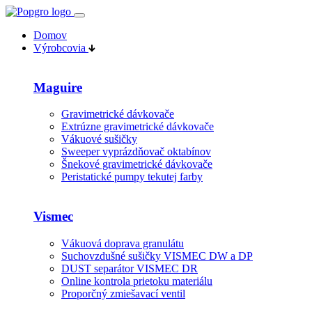
Domov
Výrobcovia
Maguire
Gravimetrické dávkovače
Extrúzne gravimetrické dávkovače
Vákuové sušičky
Sweeper vyprázdňovač oktabínov
Šnekové gravimetrické dávkovače
Peristatické pumpy tekutej farby
Vismec
Vákuová doprava granulátu
Suchovzdušné sušičky VISMEC DW a DP
DUST separátor VISMEC DR
Online kontrola prietoku materiálu
Proporčný zmiešavací ventil