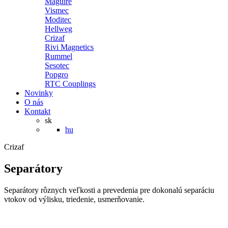
Maguire
Vismec
Moditec
Hellweg
Crizaf
Rivi Magnetics
Rummel
Sesotec
Popgro
RTC Couplings
Novinky
O nás
Kontakt
sk
hu
Crizaf
Separátory
Separátory rôznych veľkosti a prevedenia pre dokonalú separáciu
vtokov od výlisku, triedenie, usmerňovanie.